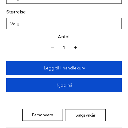
Størrelse
Antall
Legg til i handlekurv
Kjøp nå
Personvern
Salgsvilkår